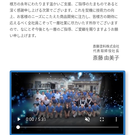
様方の永年にわたります温かいご支援、ご指導のたまものであると
深く感謝申し上げる次第でございます。これを契機に技術力の向
上、お客様のニーズにこたえた商品開発に注力し、皆様方の期待に
応えるべく全社員こぞって一層社業に尽力いたす所存でございます
ので、なにとぞ今後とも一層のご指導、ご愛顧を賜りますようお願
い申し上げます。
斎藤塗料株式会社
代表取締役社長
斎藤 由美子