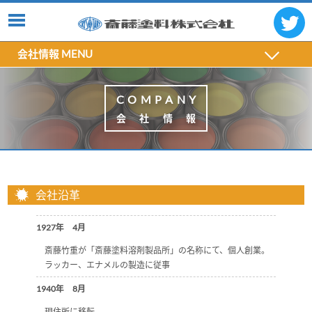
会社情報 MENU
COMPAN
Y
会社情
報
会社沿革
1927年 4月
斎藤竹重が「斎藤塗料溶剤製品所」の名称にて、個人創業。
ラッカー、エナメルの製造に従事
1940年 8月
現住所に移転