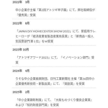
2022年 3月
中小企業庁主催「第２回アトツギ甲子園」にて、弊社取締役が
『優秀賞』受賞
2022年 8月
「JAPAN DIY HOMECENTER SHOW 2022」にて、家庭用ウレ
ヒーローが『経済産業省製造産業局長賞』と『新商品一般人
気投票部門 第 1 位』をW受賞
2023年 10月
「アトツギアワード2023」にて、『イノベーション部門』受
賞
2024年 4月
りそな中小企業振興財団、日刊工業新聞社 主催「第36回中小
企業優秀新技術・新製品賞」にて、『奨励賞』を受賞
2025年 2月
「中小企業顕彰制度」にて、『大阪ものづくり優良企業賞』
および『知的財産部門賞』を受賞