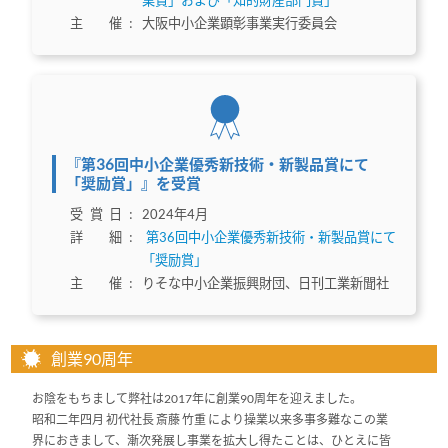
主催
：
大阪中小企業顕彰事業実行委員会
『第36回中小企業優秀新技術・新製品賞にて
「奨励賞」』を受賞
受賞日
：
2024年4月
詳細
：
第36回中小企業優秀新技術・新製品賞にて
「奨励賞」
主催
：
りそな中小企業振興財団、日刊工業新聞社
創業90周年
お陰をもちまして弊社は2017年に創業90周年を迎えました。
昭和二年四月 初代社長 斎藤 竹重 により操業以来多事多難なこの業
界におきまして、漸次発展し事業を拡大し得たことは、ひとえに皆